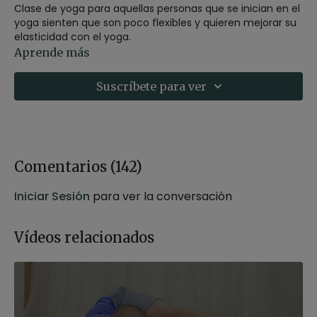
Clase de yoga para aquellas personas que se inician en el
yoga sienten que son poco flexibles y quieren mejorar su
elasticidad con el yoga.
Aprende más
En esta clase realizarás asanas comokapyasana, ardha
hanumanasana. Repite la clase varias veces para notar
Suscríbete para ver
mejoría.
Estilo
: hatha flow
Profesor
: Xuan Lan
Duración
: 28 minutos
Nivel
: principiantes
Comentarios (
142
)
Intensidad
: 2
Material
: bloque opcional
Iniciar Sesión
para ver la conversación
Enfoque
: flexibilidad
Contenido relacionado:
21 días para ganar flexibilidad de
Vídeos relacionados
piernas