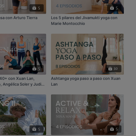
5
5
sa con Arturo Tierra
Los 5 pilares del Jivamukti yoga con
Marie Montocchio
5
10
0+ con Xuan Lan,
Ashtanga yoga paso a paso con Xuan
, Angélica Soler y Judith
Lan
5
5