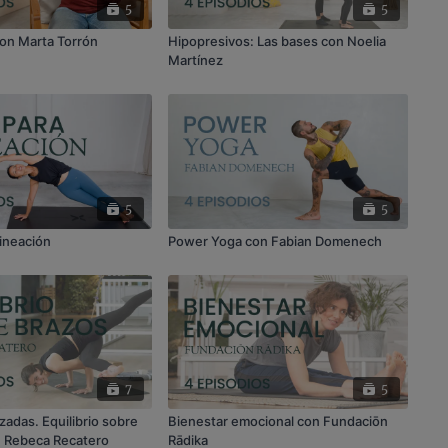
5
5
con Marta Torrón
Hipopresivos: Las bases con Noelia
Martínez
5
5
lineación
Power Yoga con Fabian Domenech
7
5
adas. Equilibrio sobre
Bienestar emocional con Fundaciōn
n Rebeca Recatero
Rādika