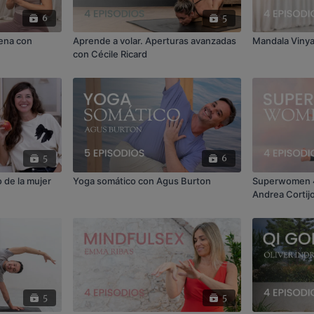
6
5
lena con
Aprende a volar. Aperturas avanzadas
Mandala Vinya
con Cécile Ricard
5
6
o de la mujer
Yoga somático con Agus Burton
Superwomen 4
Andrea Cortijo
Secanell
5
5