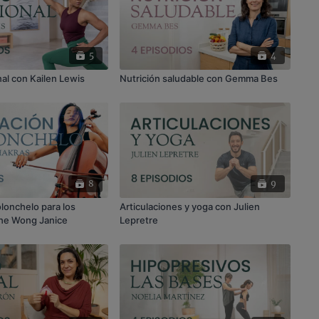
5
4
nal con Kailen Lewis
Nutrición saludable con Gemma Bes
8
9
lonchelo para los
Articulaciones y yoga con Julien
The Wong Janice
Lepretre