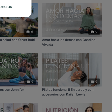
encias
6
5
u salud con Oliver Indri
Amor hacia los demás con Candida
Vivalda
5
5
os con Jennifer
Pilates funcional II En pared y con
accesorios con Kailen Lewis