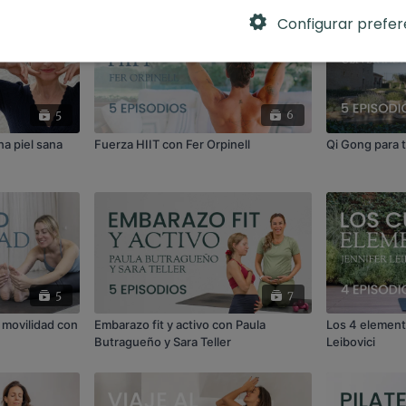
Configurar prefer
5
6
na piel sana
Fuerza HIIT con Fer Orpinell
Qi Gong para t
5
7
y movilidad con
Embarazo fit y activo con Paula
Los 4 element
Butragueño y Sara Teller
Leibovici