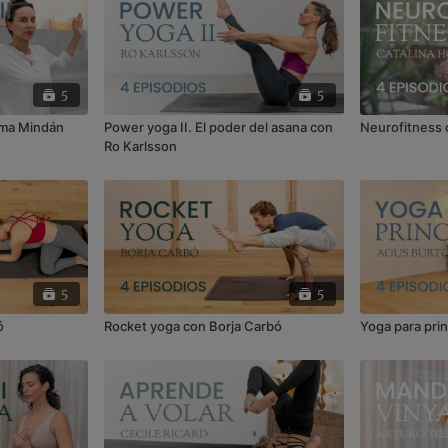
5
5
Imma Mindán
Power yoga II. El poder del asana con
Neurofitness 
Ro Karlsson
5
5
ó
Rocket yoga con Borja Carbó
Yoga para pri