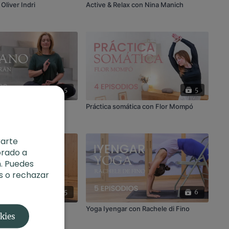
Oliver Indri
Active & Relax con Nina Manich
5
5
 Lu Jong, con Alicia
Práctica somática con Flor Mompó
rarte
orado a
. Puedes
s o rechazar
5
6
ar y lunar con Akenara
Yoga Iyengar con Rachele di Fino
okies