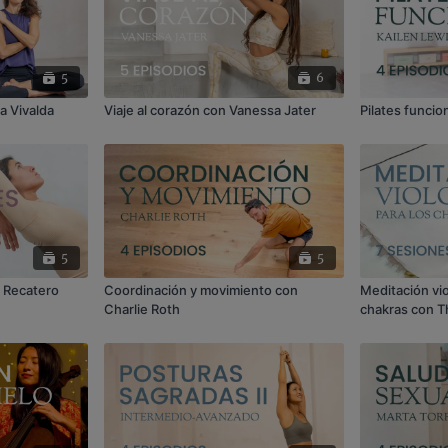
5
6
a Vivalda
Viaje al corazón con Vanessa Jater
Pilates funcio
5
5
 Recatero
Coordinación y movimiento con
Meditación vio
Charlie Roth
chakras con 