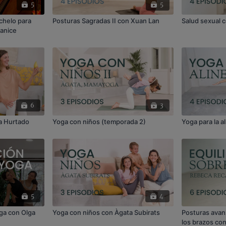
5
5
chelo para
Posturas Sagradas II con Xuan Lan
Salud sexual 
Janice
6
3
ia Hurtado
Yoga con niños (temporada 2)
Yoga para la a
5
4
yoga con Olga
Yoga con niños con Àgata Subirats
Posturas avanz
los brazos co