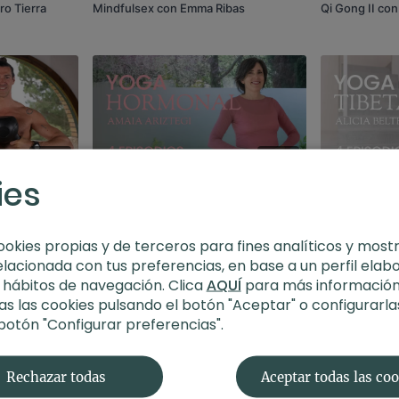
ro Tierra
Mindfulsex con Emma Ribas
Qi Gong II con 
5
5
ies
pinell
Yoga hormonal con Amaia Ariztegi
Yoga tibetano,
Beltrán
ookies propias y de terceros para fines analíticos y most
elacionada con tus preferencias, en base a un perfil elab
s hábitos de navegación. Clica
AQUÍ
para más información
s las cookies pulsando el botón "Aceptar" o configurarla
 botón "Configurar preferencias".
6
5
hen
La mujer sabia con Verónica Blume
Equilibrio sol
Rechazar todas
Aceptar todas las co