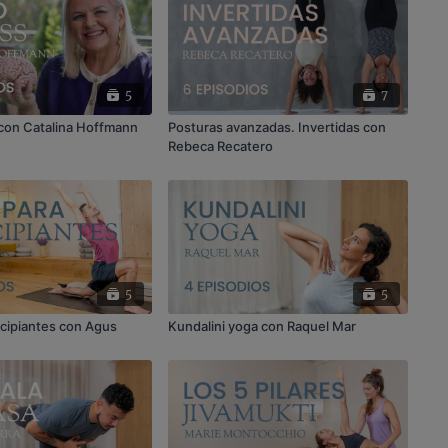
5
7
con Catalina Hoffmann
Posturas avanzadas. Invertidas con
Rebeca Recatero
5
5
ncipiantes con Agus
Kundalini yoga con Raquel Mar