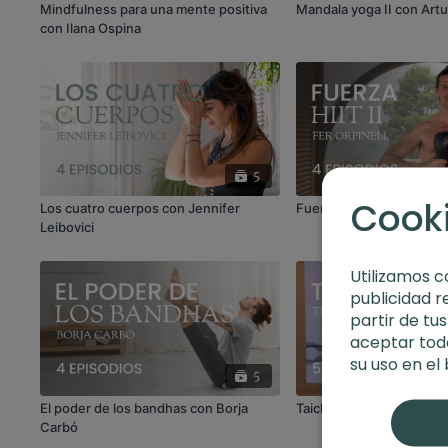
Mindfulness para una mente positiva
Mandala yoga II con Artu
con Ilana Ospina
5
Cook
Los cuatro cuerpos con Jennifer
Fuerza HIIT II con Fer Or
Leibovici
Utilizamos c
publicidad r
partir de tu
aceptar toda
su uso en el
5
El poder de los bandhas con Borja
Taichí con Teresa Menc
Carbó