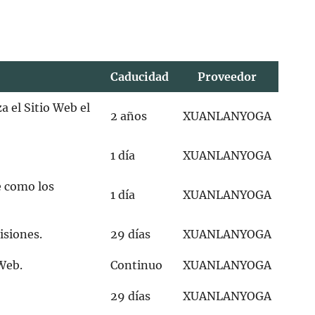
Caducidad
Proveedor
a el Sitio Web el
2 años
XUANLANYOGA
1 día
XUANLANYOGA
e como los
1 día
XUANLANYOGA
isiones.
29 días
XUANLANYOGA
 Web.
Continuo
XUANLANYOGA
29 días
XUANLANYOGA