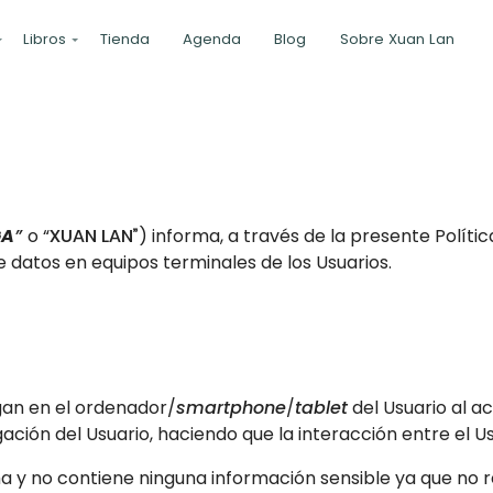
Libros
Tienda
Agenda
Blog
Sobre Xuan Lan
GA
”
o “
XUAN LAN”
) informa, a través de la presente Polític
 datos en equipos terminales de los Usuarios.
gan en el ordenador/
smartphone
/
tablet
del Usuario al a
ón del Usuario, haciendo que la interacción entre el Usua
a y no contiene ninguna información sensible ya que no 