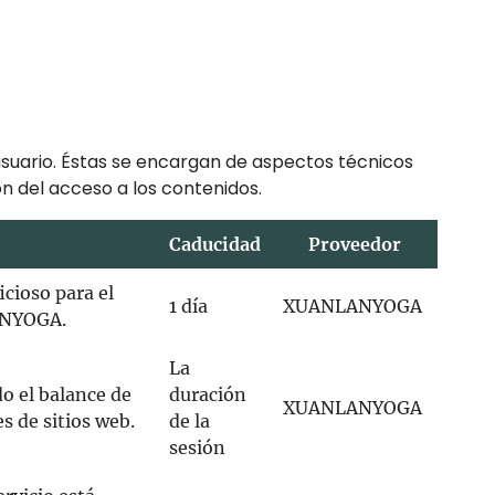
 usuario. Éstas se encargan de aspectos técnicos
ón del acceso a los contenidos.
Caducidad
Proveedor
icioso para el
1 día
XUANLANYOGA
LANYOGA.
La
do el balance de
duración
XUANLANYOGA
s de sitios web.
de la
sesión