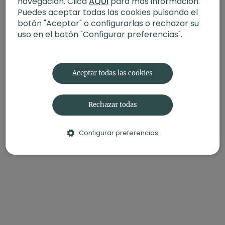
navegación. Clica
AQUÍ
para más información.
Puedes aceptar todas las cookies pulsando el
-Nivel:
Iniciación
botón "Aceptar" o configurarlas o rechazar su
-Intensidad:
2
uso en el botón "Configurar preferencias".
-Enfoque:
Expresión corporal
-Material:
Bloque (opcional)
Aceptar todas las cookies
Rechazar todas
Configurar preferencias