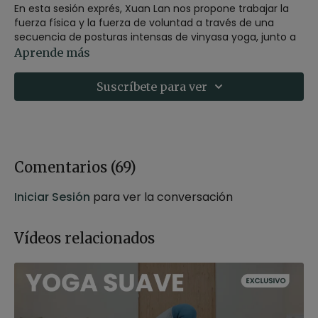
En esta sesión exprés, Xuan Lan nos propone trabajar la
fuerza física y la fuerza de voluntad a través de una
secuencia de posturas intensas de vinyasa yoga, junto a
Arturo Tierra.
Aprende más
Estilo:
vinyasa yoga
Suscríbete para ver
Profesor:
Xuan Lan y Arturo Tierra
Duración:
25 minutos
Nivel:
Intermedio
Intensidad:
3 (activo)
Material:
sin material
Enfoque:
fortalecer cuerpo y ganar fuerza de voluntad
Comentarios (
69
)
Recomendaciones:
repite la clase tantas veces como
sea necesario hasta que consigas fluir y disfrutar de tu
Iniciar Sesión
para ver la conversación
práctica.
Vídeos relacionados