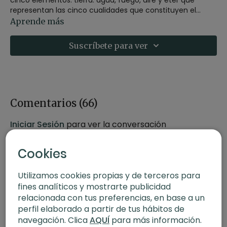
representan las cinco cualidades que constituyen el
mundo físico. Esta clase ha sido grabada en Palmaia,
Si te apetece saber más sobre los
cinco elementos
The
Aprende más
house of Aia.
puede interesarte esta
guía de prácticas
con clases
realizadas entorno a esta temática.
Suscríbete para ver
Comentarios (
66
)
Iniciar Sesión
para ver la conversación
Cookies
Utilizamos cookies propias y de terceros para
fines analíticos y mostrarte publicidad
relacionada con tus preferencias, en base a un
perfil elaborado a partir de tus hábitos de
navegación. Clica
AQUÍ
para más información.