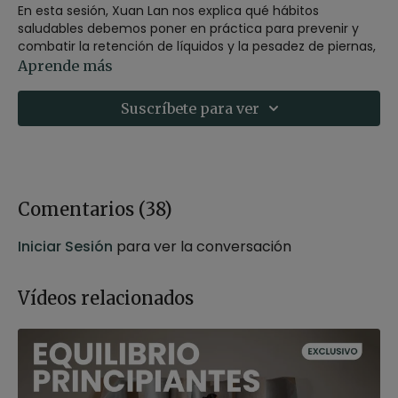
En esta sesión, Xuan Lan nos explica qué hábitos
saludables debemos poner en práctica para prevenir y
combatir la retención de líquidos y la pesadez de piernas,
además de acompañarnos en una clase de hatha suave
Aprende más
enfocada a la circulación.
Suscríbete para ver
❤️​ Guárdala en favoritos y practícala cada vez que
sientas que lo necesitas.
Si sientes frecuentemente las piernas cansadas, es muy
recomendable que practiques, a diario,
Viparita karani
(o
la postura de las piernas contra la pared) como verás en
Comentarios (
38
)
el vídeo.
Iniciar Sesión
para ver la conversación
Estilo:
hatha yoga
Profesor:
Xuan Lan
Duración:
25 minutos
Vídeos relacionados
Nivel:
multinivel
Intensidad:
2 (Suave)
Material:
bólster
Enfoque:
circulación, piernas cansadas, retención de
líquidos