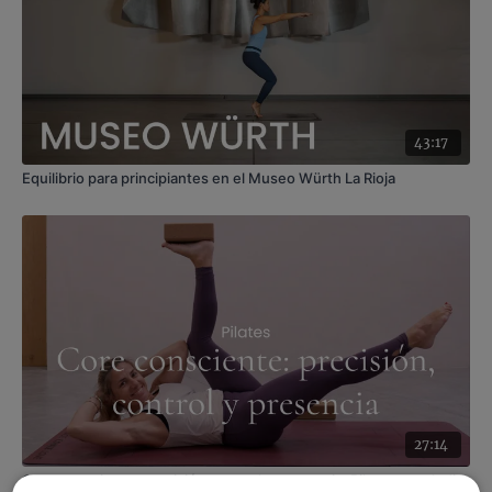
Contenido relacionado:
Para la circulación de piernas.
FIT+Yoga con Xuan Lan
y
Recuperación para el cansancio
físico y mental. Restaurativo con Raquel Mar
43:17
Equilibrio para principiantes en el Museo Würth La Rioja
27:14
Core consciente: precisión, control y presencia. Pilates con Judith