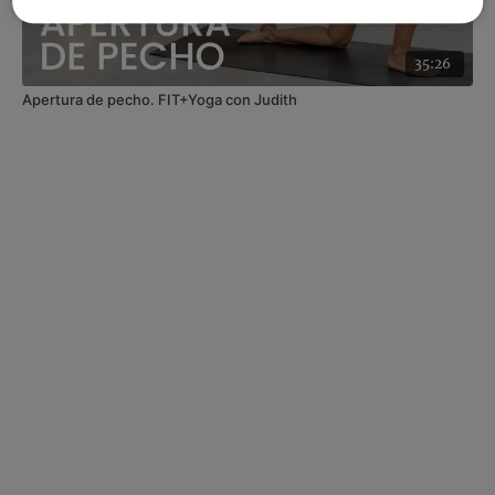
35:26
Apertura de pecho. FIT+Yoga con Judith