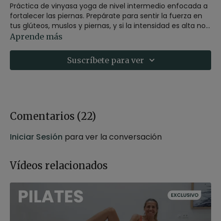
Práctica de vinyasa yoga de nivel intermedio enfocada a
fortalecer las piernas. Prepárate para sentir la fuerza en
tus glúteos, muslos y piernas, y si la intensidad es alta no
olvides de respirar y descansar. Grabada en el centro de
Aprende más
yoga The Shack Yoga en Jose Ignacio, Uruguay.
Suscríbete para ver
Comentarios (
22
)
Iniciar Sesión
para ver la conversación
Vídeos relacionados