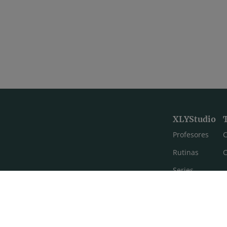
XLYStudio
Profesores
C
Rutinas
C
Series
Estilos de yoga
Meditación
FAQ's