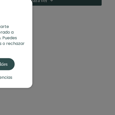
Suscríbete para ver
rarte
orado a
. Puedes
s o rechazar
okies
encias