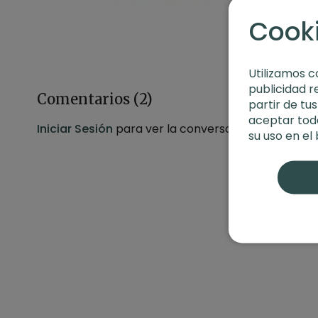
Cook
Utilizamos c
publicidad r
Comentarios (
2
)
partir de tu
aceptar toda
Iniciar Sesión
para ver la conversación
su uso en el