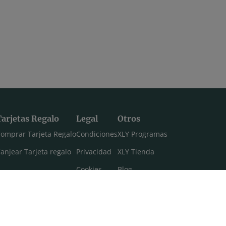
Tarjetas Regalo
Legal
Otros
omprar Tarjeta Regalo
Condiciones
XLY Programas
anjear Tarjeta regalo
Privacidad
XLY Tienda
Cookies
Blog
Aviso legal
Máster 108