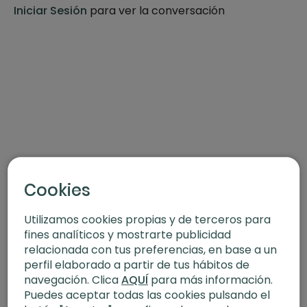
-Duración:
60 minutos
Iniciar Sesión
para ver la conversación
-Nivel:
Multinivel
-Intensidad:
1
-Enfoque:
Relajante
-Material:
Bloque, manta y bolster
QUIZÁS TAMBIÉN TE INTERESE:
Descubre herramientas para gestionar el estrés, cultivar
la gratitud y conectar con tus emociones de manera
Cookies
consciente con esta serie de 4 episodios: "Mejora tu
bienestar emocional" guiada por María Macaya.
Utilizamos cookies propias y de terceros para
fines analíticos y mostrarte publicidad
relacionada con tus preferencias, en base a un
perfil elaborado a partir de tus hábitos de
navegación. Clica
AQUÍ
para más información.
Puedes aceptar todas las cookies pulsando el