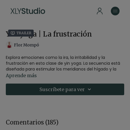
Yin yoga | La frustración
Trailer
Flor Mompó
Explora emociones como la ira, la irritabilidad y la
frustración en esta clase de yin yoga. La secuencia está
diseñada para estimular los meridianos del hígado y la
vesícula biliar, dirigida al elemento agua madera dentro
Aprende más
de la tradición del yin yoga. Se recomienda el uso de
bloque, manta y bolster para mayor comodidad.
Suscríbete para ver
SOBRE ESTA CLASE:
-Estilo:
Yin
-Profesor:
Flor Mompo
Comentarios (
185
)