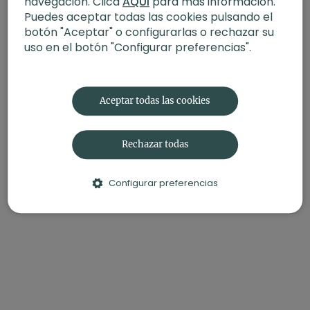
navegación. Clica
AQUÍ
para más información.
Enfoque
: pranayama y camatkarasana
Puedes aceptar todas las cookies pulsando el
Propósito
: Vivir en prana y apana
Fecha
: 30 de julio 2025
botón "Aceptar" o configurarlas o rechazar su
uso en el botón "Configurar preferencias".
Contenido relacionado:
Chakras: Amor propio. Vinyasa
con Xuan Lan
Aceptar todas las cookies
Rechazar todas
Configurar preferencias