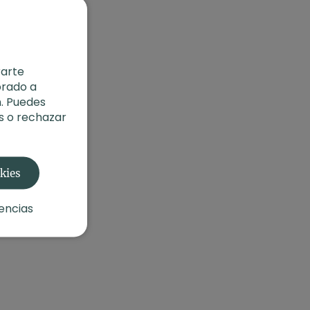
rarte
orado a
. Puedes
s o rechazar
okies
encias