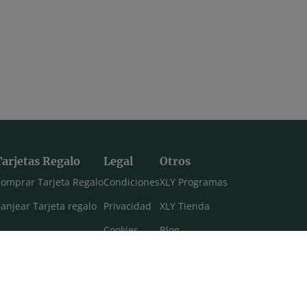
Tarjetas Regalo
Legal
Otros
omprar Tarjeta Regalo
Condiciones
XLY Programas
anjear Tarjeta regalo
Privacidad
XLY Tienda
Cookies
Blog
Aviso legal
Máster 108