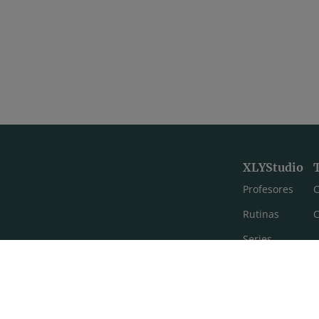
XLYStudio
Profesores
C
Rutinas
C
Series
Estilos de yoga
Meditación
FAQ's