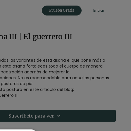
Entrar
Prueba Gratis
 III | El guerrero III
 todas las variantes de esta asana el que pone más a
con esta asana fortaleces todo el cuerpo de manera
concetración además de mejorar la
caciones: No es recomendable para aquellas personas
 posturas de pie.
a postura en este artículo del blog:
errero III
Suscríbete para ver