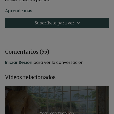
Con ejercicios para flexibilizar y fortalecer esta zona.
Aprende más
Lugar: Las Terrazas de Abama, Tenerife
Suscríbete para ver
Comentarios (
55
)
Iniciar Sesión
para ver la conversación
Vídeos relacionados