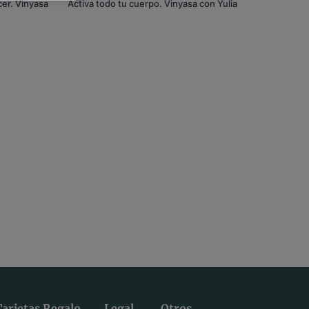
cer. Vinyasa
Activa todo tu cuerpo. Vinyasa con Yulia
Tarjetas Regalo
Legal
Otros