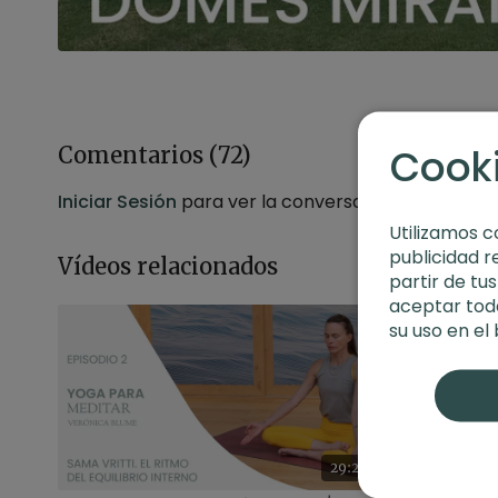
Cook
Comentarios (
72
)
Iniciar Sesión
para ver la conversación
Utilizamos c
publicidad r
Vídeos relacionados
partir de tu
aceptar toda
su uso en el
29:22