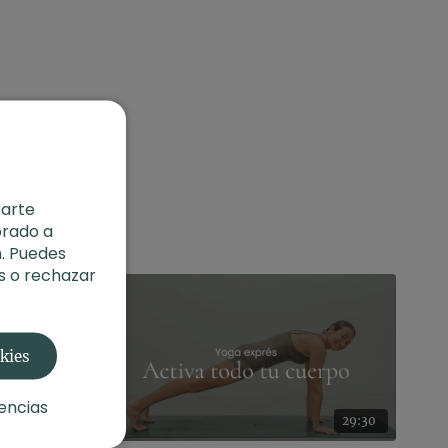
rarte
orado a
. Puedes
s o rechazar
okies
encias
32:14
29:30