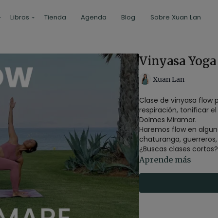
Libros
Tienda
Agenda
Blog
Sobre Xuan Lan
Vinyasa Yoga
Xuan Lan
Clase de vinyasa flow p
respiración, tonificar 
Dolmes Miramar.
Haremos flow en algu
chaturanga, guerreros,
¿Buscas clases cortas
Aprende más