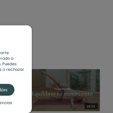
rarte
orado a
. Puedes
s o rechazar
okies
encias
09:26
39:23