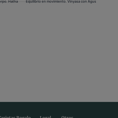
erpo. Hatha
Equilibrio en movimiento. Vinyasa con Agus
Tarjetas Regalo
Legal
Otros