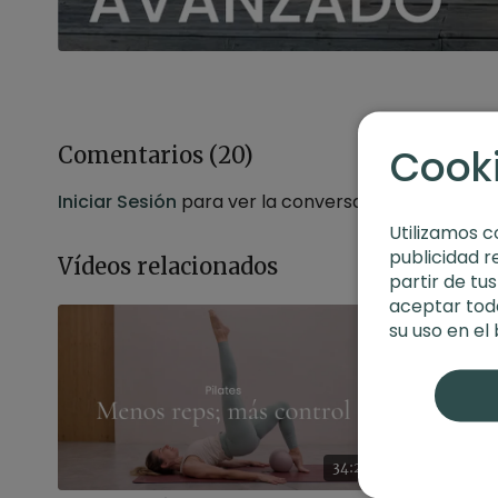
Cook
Comentarios (
20
)
Iniciar Sesión
para ver la conversación
Utilizamos c
publicidad r
Vídeos relacionados
partir de tu
aceptar toda
su uso en el
34:21