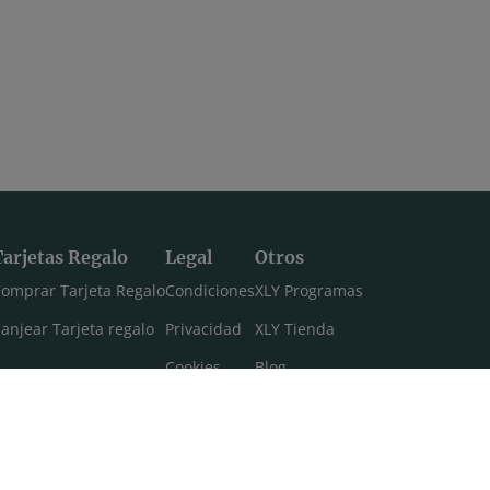
Tarjetas Regalo
Legal
Otros
omprar Tarjeta Regalo
Condiciones
XLY Programas
anjear Tarjeta regalo
Privacidad
XLY Tienda
Cookies
Blog
Aviso legal
Máster 108