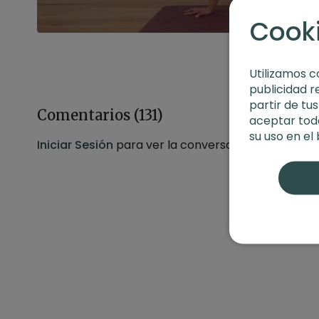
Cook
Utilizamos c
publicidad r
partir de tu
Comentarios (
131
)
aceptar toda
su uso en el
Iniciar Sesión
para ver la conversación