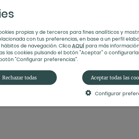
Estilo
: vinyasa yoga
ies
Profesor
: Arturo Tie
Duración
: 59 minut
Nivel
: multinivel
Intensidad
: 3 (acti
ookies propias y de terceros para fines analíticos y most
Material
: sin materi
elacionada con tus preferencias, en base a un perfil elab
Enfoque
: apertura 
s hábitos de navegación. Clica
AQUÍ
para más información
Propósito
: Entusias
s las cookies pulsando el botón "Aceptar" o configurarla
Fecha
: 27 de abtil 
 botón "Configurar preferencias".
Contenido relacionad
Rechazar todas
Aceptar todas las co
Configurar prefer