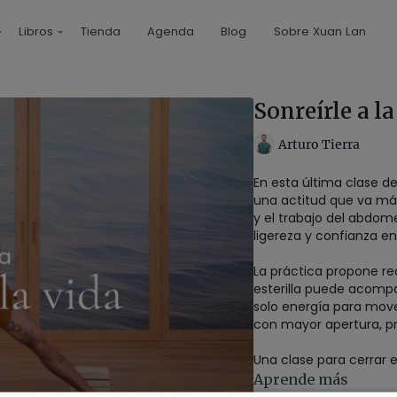
Libros
Tienda
Agenda
Blog
Sobre Xuan Lan
Sonreírle a l
Arturo Tierra
En esta última clase de
una actitud que va más 
y el trabajo del abdom
ligereza y confianza en
La práctica propone re
esterilla puede acompa
solo energía para mov
con mayor apertura, pr
Una clase para cerrar e
día a día.
Aprende más