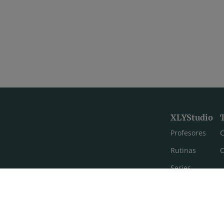
XLYStudio
Profesores
C
Rutinas
C
Series
Estilos de yoga
Meditación
FAQ's