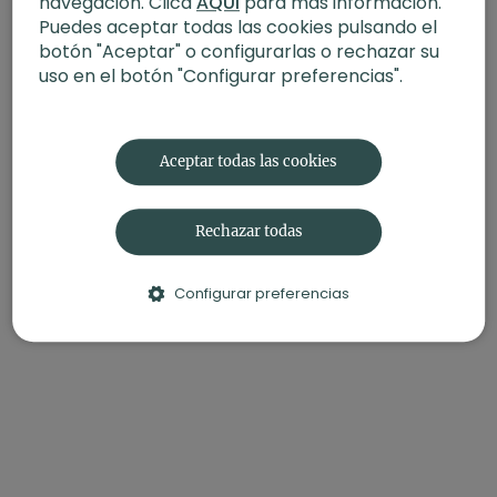
navegación. Clica
AQUÍ
para más información.
Puedes aceptar todas las cookies pulsando el
-Duración:
60 min
botón "Aceptar" o configurarlas o rechazar su
-Nivel:
Principiantes
uso en el botón "Configurar preferencias".
-Intensidad:
3
-Material:
Bloque, manta
Aceptar todas las cookies
-Enfoque:
Concentración
Rechazar todas
-Propósito:
Armonía interior
Configurar preferencias
También te puede interesar:
Hablamos de Ayurveda con
Fernanda de Mundo Veda (42 min
)