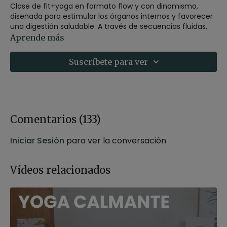
Clase de fit+yoga en formato flow y con dinamismo,
diseñada para estimular los órganos internos y favorecer
una digestión saludable. A través de secuencias fluidas,
fortalecemos los pulmones, mejoramos la capacidad
Aprende más
respiratoria y flexibilizamos la columna vertebral.
Suscríbete para ver
Una propuesta que combina energía, bienestar interno y
movilidad, ideal para activar todo el cuerpo de forma
integral.
Estilo
: fit+yoga
Profesor
: Judith Secanell
Comentarios (
133
)
Duración
: 33 minutos
Nivel
: intermedio
Iniciar Sesión
para ver la conversación
Intensidad
: 3 (activa)
Material
: sin material
Enfoque
: torsiones
Vídeos relacionados
Propósito
: Regreso en calma
Fecha
: 6 de septiembre 2025
Contenido relacionado:
FIT+Yoga | Twist - Torsiones