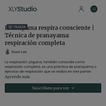
Pranayama respira consciente |
Trailer
Técnica de pranayama:
respiración completa
Xuan Lan
La respiración yóguica, también conocida como
respiración completa, es una práctica de pranayama o
ejercicio de respiración que se realiza en tres partes:
abdominal, torácica y clavicular.
Aprende más
Consiste en inhalar profundamente, comenzando desde
Suscríbete para ver
el abdomen y expandiendo el pecho y los hombros, y
luego exhalar de manera gradual, invirtiendo el proceso.
Esta técnica respiratoria tiene como objetivo ampliar la