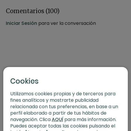
capacidad pulmonar, al respirar en tres partes obtienes
una mayor entrada de oxígeno en los pulmones y una
Comentarios (
100
)
mejor eliminación de dióxido de carbono. Este proceso
estimula el sistema respiratorio, aumenta la vitalidad,
Iniciar Sesión
para ver la conversación
mejora la concentración y crea una sensación de calma
y equilibrio interior. Puedes realizarlas en cualquier
momento del día.
Estilo
: Pranayama
Profesor
: Xuan Lan
Duración
: 17 minutos
Nivel
: Multinivel
Intensidad
: 1
Cookies
Enfoque
: Calma mental, paz interior
Material
: Bloque o zafú
Utilizamos cookies propias y de terceros para
fines analíticos y mostrarte publicidad
relacionada con tus preferencias, en base a un
perfil elaborado a partir de tus hábitos de
navegación. Clica
AQUÍ
para más información.
Puedes aceptar todas las cookies pulsando el