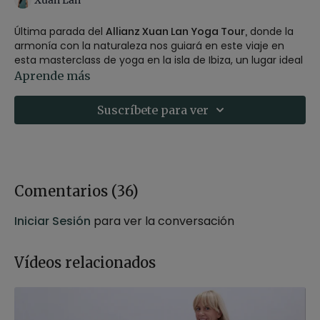
Xuan Lan
Última parada del
Allianz Xuan Lan Yoga Tour,
donde la
armonía con la naturaleza nos guiará en este viaje en
esta masterclass de yoga en la isla de Ibiza, un lugar ideal
para redescubrir esta fuerte conexión con la naturaleza,
Aprende más
sentir una relación cercana y un vínculo emocional con
nuestro entorno natural. Una clase de vinyasa, con
Suscríbete para ver
meditación y una sesión de estatic dance.
Música en vivo con Ariel Zutel @
arielzutel
y Ángel de La
llave @
angeldelallavemusic
.
Lista de canciones:
Comentarios (
36
)
Logrythm - Little Glass Men
Iniciar Sesión
para ver la conversación
Moon Shadow - Little Glass Men
Poolside - Little Glass Men
Spontaneous Existence - Little Glass Men
Vídeos relacionados
Procreation - Little Glass Men
Our Ego (feat Different Visitor) - Broke For Free
Modulation of the Spirit - Little Glass Men
Hachiko (The Faithtful Dog) - The Kyoto Connection