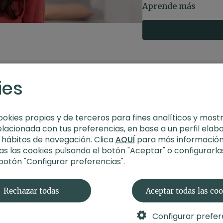
bienestar y comprar 
Aprende más
complicaciones.
Colaborador
: Marev
Duración
: 32 minuto
Contenido relacion
Verona
ies
ookies propias y de terceros para fines analíticos y most
elacionada con tus preferencias, en base a un perfil elab
s hábitos de navegación. Clica
AQUÍ
para más información
s las cookies pulsando el botón "Aceptar" o configurarla
 botón "Configurar preferencias".
Rechazar todas
Aceptar todas las co
Configurar prefer