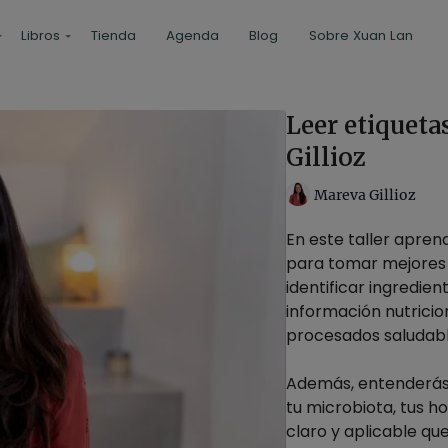
Libros
Tienda
Agenda
Blog
Sobre Xuan Lan
Leer etiqueta
Gillioz
Mareva Gillioz
En este taller apren
para tomar mejores 
identificar ingredien
información nutricio
procesados saludable
Además, entenderás c
tu microbiota, tus h
claro y aplicable qu