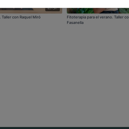
47:31
 Taller con Raquel Miró
Fitoterapia para el verano. Taller co
Fasanella