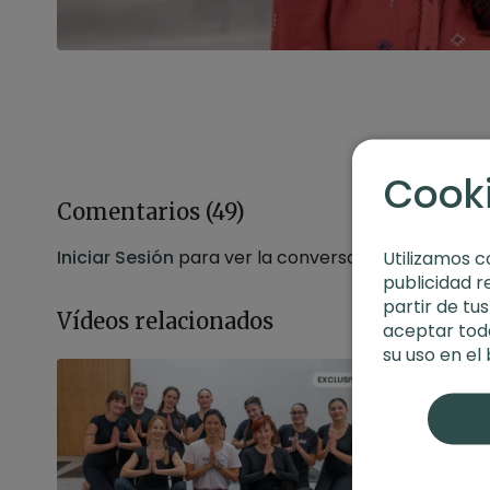
Cook
Comentarios (
49
)
Iniciar Sesión
para ver la conversación
Utilizamos c
publicidad r
partir de tu
Vídeos relacionados
aceptar toda
su uso en el