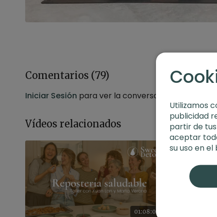
Cook
Comentarios (
79
)
Iniciar Sesión
para ver la conversación
Utilizamos c
publicidad r
Vídeos relacionados
partir de tu
aceptar toda
su uso en el
01:08:04