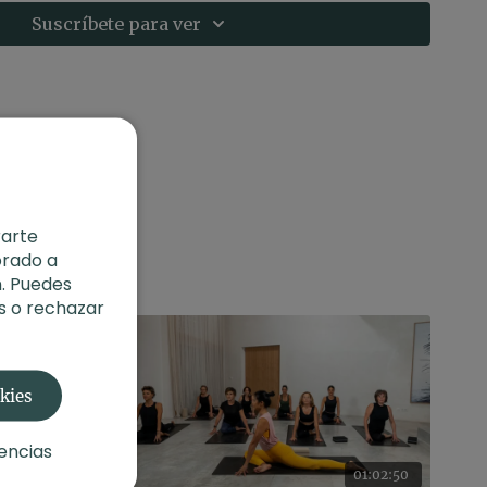
con la energía sexual creativa
Suscríbete para ver
rarte
orado a
. Puedes
s o rechazar
okies
encias
01:27:20
01:02:50