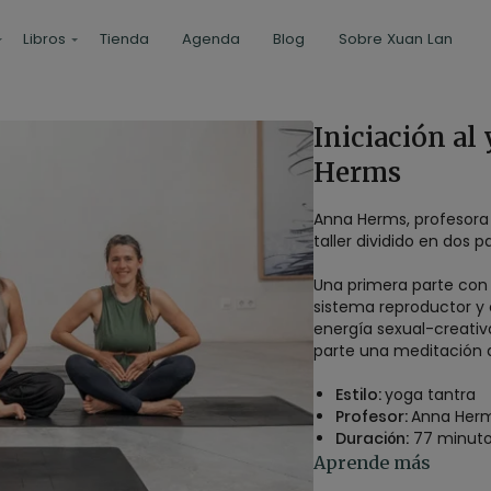
Libros
Tienda
Agenda
Blog
Sobre Xuan Lan
Iniciación al
Herms
Anna Herms, profesora
taller dividido en dos p
Una primera parte con
sistema reproductor y c
energía sexual-creativa
parte una meditación ac
Estilo:
yoga tantra
Profesor:
Anna Her
Duración:
77 minut
Nivel:
multinivel
Aprende más
Intensidad:
2 (suav