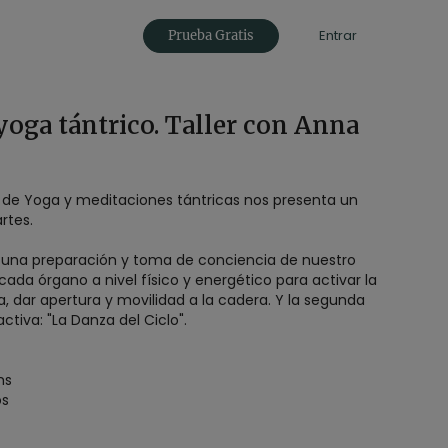
Entrar
Prueba Gratis
 yoga tántrico. Taller con Anna
 de Yoga y meditaciones tántricas nos presenta un
artes.
 una preparación y toma de conciencia de nuestro
ada órgano a nivel físico y energético para activar la
, dar apertura y movilidad a la cadera. Y la segunda
tiva: "La Danza del Ciclo".
ms
os
e)