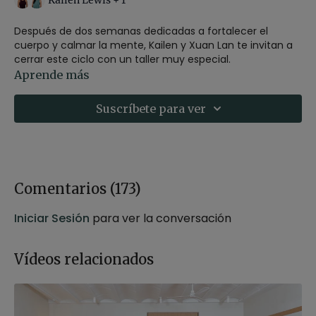
Kailen Lewis + 1
Después de dos semanas dedicadas a fortalecer el
cuerpo y calmar la mente, Kailen y Xuan Lan te invitan a
cerrar este ciclo con un taller muy especial.
Aprende más
Una experiencia donde se fusionan las virtudes del pilates
y el yoga, sumando ejercicios de cardio para activar tu
Suscríbete para ver
energía vital, prácticas de respiración (pranayama) para
equilibrar cuerpo y mente, y momentos de relajación
profunda para integrar todo lo que has cultivado en este
reto.
Un espacio consciente para conectar con tu bienestar,
Comentarios (
173
)
soltar tensiones y celebrar el camino recorrido.
Iniciar Sesión
para ver la conversación
Vídeos relacionados