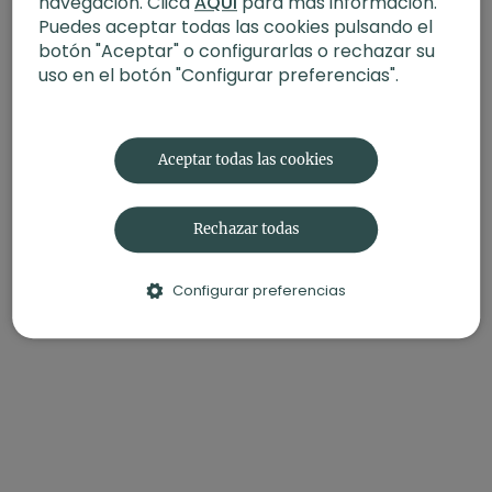
navegación. Clica
AQUÍ
para más información.
-Propósito:
Conectar con la naturaleza
Puedes aceptar todas las cookies pulsando el
-Contenido relacionado:
botón "Aceptar" o configurarlas o rechazar su
uso en el botón "Configurar preferencias".
Meditación para preservar y conectar con la naturaleza
(15 min)
Entusiasmo. Vinyasa yoga con Agus (60min)
Aceptar todas las cookies
Rechazar todas
Configurar preferencias