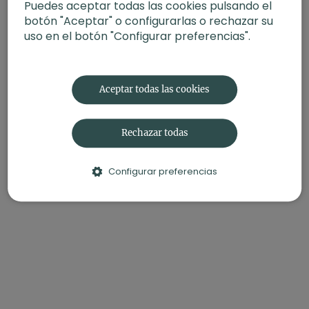
Puedes aceptar todas las cookies pulsando el
-
Fecha
: 25 de febrero 2025
botón "Aceptar" o configurarlas o rechazar su
uso en el botón "Configurar preferencias".
Contenido relacionado:
Nuevos ciclos: cierre y
bienvenida. Power con Sais
Aceptar todas las cookies
Rechazar todas
Configurar preferencias