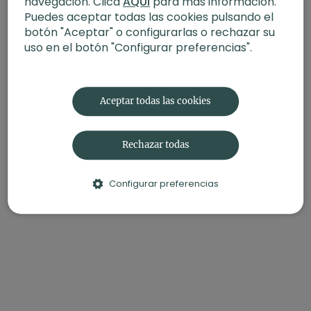
navegación. Clica
AQUÍ
para más información.
Puedes aceptar todas las cookies pulsando el
Estilo
: vinyasa yoga
Profesor
: Arturo Tierra
botón "Aceptar" o configurarlas o rechazar su
Duración
: 60 minutos
uso en el botón "Configurar preferencias".
Nivel
: multinivel
Intensidad
: 3 (activa)
Material
: bloques
Enfoque
: apertura pecho
Aceptar todas las cookies
Propósito
: Siembre gratitud
Fecha
: 22 de diciembre 2025
Rechazar todas
Contenido relacionado:
Solsticio: renovación. Hatha con
Andrea
Configurar preferencias