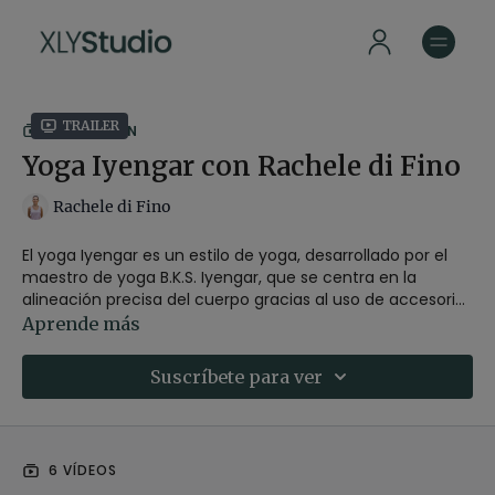
Trailer
COLECCIÓN
Yoga Iyengar con Rachele di Fino
Rachele di Fino
El yoga Iyengar es un estilo de yoga, desarrollado por el
maestro de yoga B.K.S. Iyengar, que se centra en la
alineación precisa del cuerpo gracias al uso de accesorios
como bloques, correas y sillas lo que nos ayuda a realizar
Aprende más
las posturas de yoga de manera segura.
Suscríbete para ver
En esta nueva serie de 5 episodios, Rachele de Fino, nos
guiará para trabajar en la alineación, la precisión y la
profundidad de cada asana.
6 VÍDEOS
Vídeo 1:
Enraizarse. Posturas de pie y equilibrios con