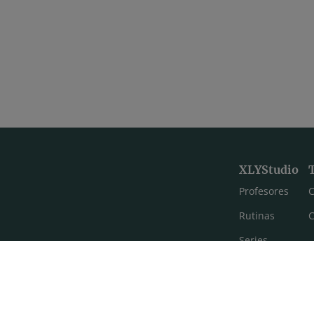
XLYStudio
Profesores
C
Rutinas
C
Series
Estilos de yoga
Meditación
FAQ's