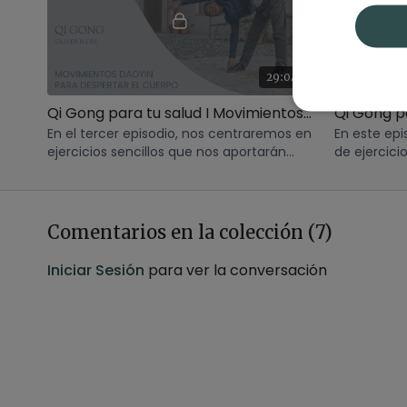
29:04
Qi Gong para tu salud I Movimientos daoyin para despertar el cuerpo
En el tercer episodio, nos centraremos en
En este epi
ejercicios sencillos que nos aportarán
de ejercici
fuerza interior.
conocida c
seda”.
Comentarios en la colección (
7
)
Iniciar Sesión
para ver la conversación