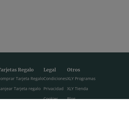
Tarjetas Regalo
Legal
Otros
omprar Tarjeta Regalo
Condiciones
XLY Programas
anjear Tarjeta regalo
Privacidad
XLY Tienda
Cookies
Blog
Aviso legal
Máster 108