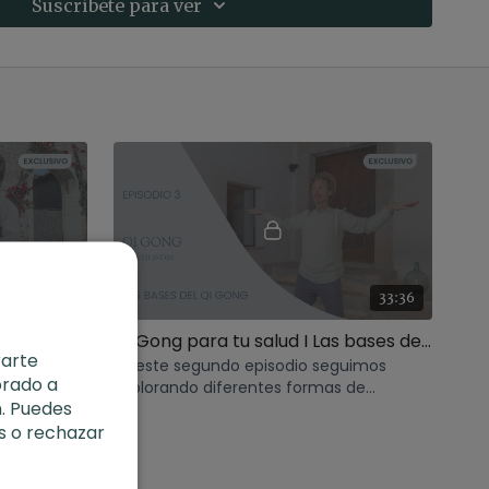
Suscríbete para ver
48:19
33:36
Qi Gong para tu salud I Cuerpo, mente, respiración
Qi Gong para tu salud I Las bases del Qi Gong
rarte
centraremos
En este segundo episodio seguimos
orado a
Gong.
explorando diferentes formas de
. Puedes
regulación del cuerpo centrándonos en
s o rechazar
la respiración profunda.