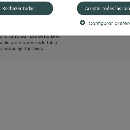
Rechazar todas
Aceptar todas las co
Configurar prefer
38:43
Qi Gong para tu salud I Los ocho brocados de seda (Baduanjin)
sodio practicaremos la tabla
os baduanjin también
omo “Los ocho brocados de