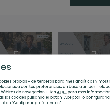
ies
10:40
Qi Gong para tu salud I Conoce sus fundamentos
ookies propias y de terceros para fines analíticos y most
 fundamentos teóricos de Qi
En este primer episodio nos 
elacionada con tus preferencias, en base a un perfil elab
ieza a practicar esta
en entender las bases del Qi 
s hábitos de navegación. Clica
AQUÍ
para más información
ilenaria.
s las cookies pulsando el botón "Aceptar" o configurarla
 botón "Configurar preferencias".