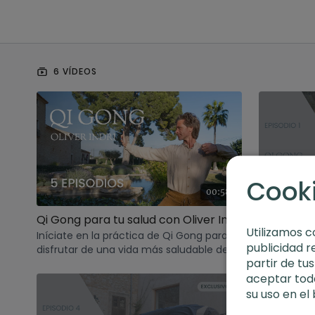
6 VÍDEOS
Cook
00:58
Qi Gong para tu salud con Oliver Indri (Tráiler)
Utilizamos c
Iníciate en la práctica de Qi Gong para
Conoce los
publicidad r
disfrutar de una vida más saludable de la
Gong y emp
partir de tu
mano de Oliver Indri.
disciplina m
aceptar toda
su uso en el