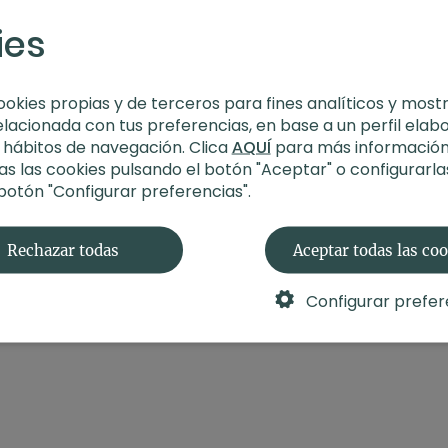
-
Duración
: 47 min
Aprende más
ies
-
Nivel
: Multinivel
-
Intensidad
: 2 (suave)
-
Material
: Sin material
-
Enfoque
: Full body
ookies propias y de terceros para fines analíticos y most
elacionada con tus preferencias, en base a un perfil elab
Contenido relacionad
s hábitos de navegación. Clica
AQUÍ
para más información
s las cookies pulsando el botón "Aceptar" o configurarla
🛍️
¡Recuerda!
Podrás e
 botón "Configurar preferencias".
durante esta practica 
Rechazar todas
Aceptar todas las co
Configurar prefer