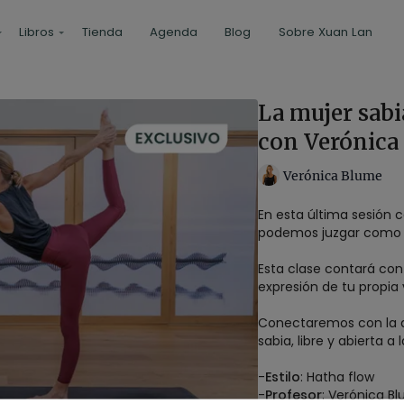
Libros
Tienda
Agenda
Blog
Sobre Xuan Lan
La mujer sabi
con Verónica
Verónica Blume
En esta última sesión 
podemos juzgar como 
Esta clase contará con 
expresión de tu propia
Conectaremos con la ale
sabia, libre y abierta a 
-
Estilo
: Hatha flow
-
Profesor
: Verónica B