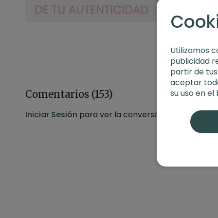
Cook
Utilizamos c
publicidad r
partir de tu
aceptar toda
su uso en el
Comentarios (
153
)
Iniciar Sesión
para ver la conversación