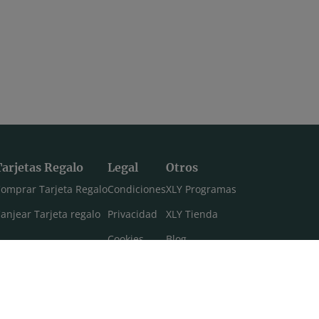
Tarjetas Regalo
Legal
Otros
omprar Tarjeta Regalo
Condiciones
XLY Programas
anjear Tarjeta regalo
Privacidad
XLY Tienda
Cookies
Blog
Aviso legal
Máster 108