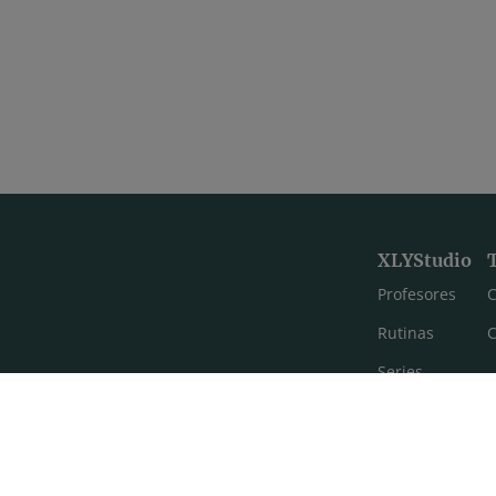
XLYStudio
Profesores
C
Rutinas
C
Series
Estilos de yoga
Meditación
FAQ's