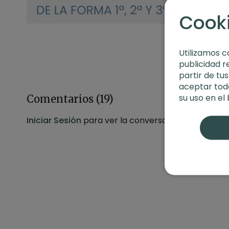
Cook
Utilizamos c
publicidad r
partir de tu
aceptar toda
su uso en el
Comentarios (
19
)
Iniciar Sesión
para ver la conversación