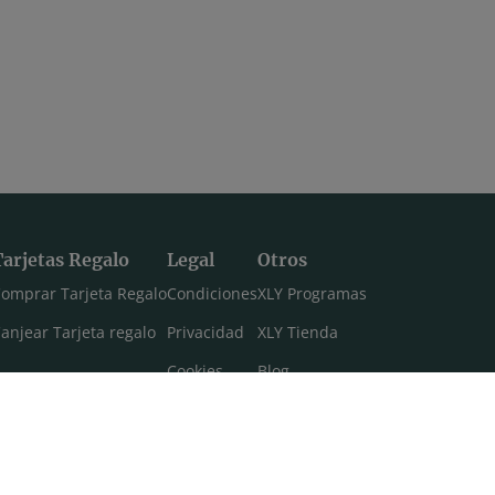
Tarjetas Regalo
Legal
Otros
omprar Tarjeta Regalo
Condiciones
XLY Programas
anjear Tarjeta regalo
Privacidad
XLY Tienda
Cookies
Blog
Aviso legal
Máster 108