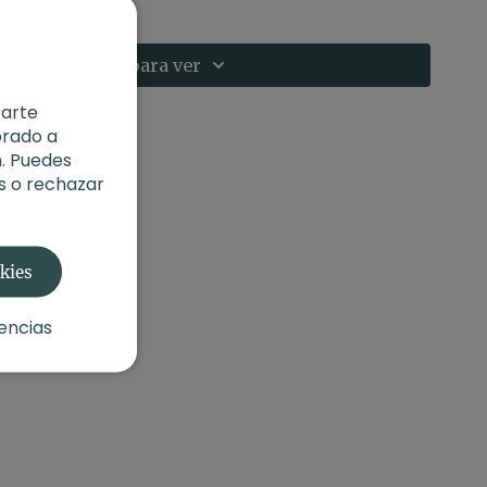
 lateralidad izquierda-derecha
Suscríbete para ver
o:
Qi Gong para tu salud I Cuerpo, mente, respiración
rarte
orado a
. Puedes
s o rechazar
okies
encias