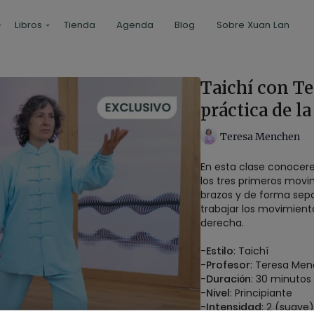
Libros
Tienda
Agenda
Blog
Sobre Xuan Lan
Taichí con T
práctica de la
Teresa Menchen
En esta clase conocere
los tres primeros movi
brazos y de forma sep
trabajar los movimient
derecha.
-
Estilo
: Taichí
-
Profesor
: Teresa Me
-
Duración
: 30 minutos
-
Nivel
: Principiante
-
Intensidad
: 2 (suave