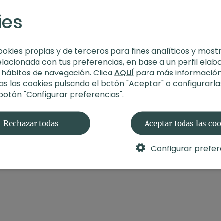
-
Material
: Sin material
Aprende más
ies
-
Enfoque
: Trabajar la
Contenido relacionad
ookies propias y de terceros para fines analíticos y most
elacionada con tus preferencias, en base a un perfil elab
s hábitos de navegación. Clica
AQUÍ
para más información
s las cookies pulsando el botón "Aceptar" o configurarla
 botón "Configurar preferencias".
Rechazar todas
Aceptar todas las co
Configurar prefer