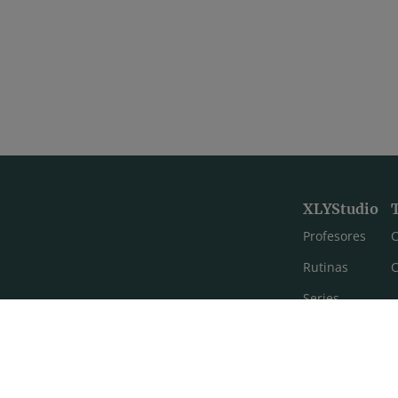
XLYStudio
Profesores
C
Rutinas
C
Series
Estilos de yoga
Meditación
FAQ's