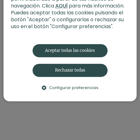
navegación. Clica
AQUÍ
para más información.
«
Para profundizar, la repetición es fundamental para
Puedes aceptar todas las cookies pulsando el
llegar a tu mente
». -Alícia Beltrán
botón "Aceptar" o configurarlas o rechazar su
uso en el botón "Configurar preferencias".
-
Estilo
: Yoga tibetano
-
Profesor
: Alícia Beltrán
-
Duración
: 45 minutos
-
Nivel
: Multinivel
Aceptar todas las cookies
-
Intensidad
: 2 (suave)
-
Material
: Esterilla y cojín
-
Enfoque
: Canales energéticos, chakras y espina dorsal
Rechazar todas
Contenido relacionado:
Entrevista a Amchi Lobsang
Rabjee | Medicina tibetana
Configurar preferencias