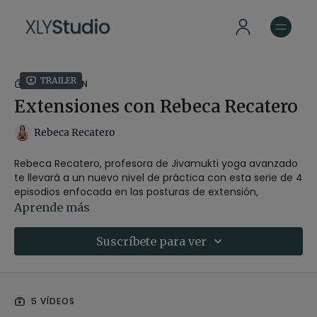
Trailer
COLECCIÓN
Extensiones con Rebeca Recatero
Rebeca Recatero
Rebeca Recatero, profesora de Jivamukti yoga avanzado
te llevará a un nuevo nivel de práctica con esta serie de 4
episodios enfocada en las posturas de extensión,
conocidas como backbends.
Aprende más
En el primer episodio realizarás un calentamiento
Suscríbete para ver
completo, preparando cuidadosamente tu cuerpo para
practicar asanas profundas de extensión. En el siguiente
episodio aprenderás paso a paso la transición de
tadasana a urdhva dhanurasana. Y en los dos últimos
5 VÍDEOS
descubrirás como realizar de manera segura y progresiva