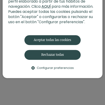
perfil elaborado a partir de tus hábitos de
4: El camino de la compasión | Interrelación
navegación. Clica
AQUÍ
para más información.
Contenido relacionado:
Puedes aceptar todas las cookies pulsando el
botón "Aceptar" o configurarlas o rechazar su
Si deseas seguir profundizando en este tema te
uso en el botón "Configurar preferencias".
recomendamos el siguiente artículo del blog: ¿Qué es la
compasión y por qué es tan importante?
No te pierdas la entrevista qué realizó Xuan Lan a Ilana
Aceptar todas las cookies
Ospina Hablamos de compasión con Ilana Ospina para
XLY Studio.
Rechazar todas
Configurar preferencias