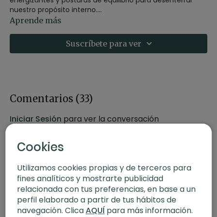
nuestro propósito interno.
Aprende más
-
Estilo
: Power yoga
-
Profesor
: Sais
Suscríbete para ver
-
Duración
: 66 minutos
-
Nivel
: Avanzado
-
Intensidad
: 3 (activa)
-
Material
: Bloques y esterilla
-
Enfoque
: Equilibrios
-
Propósito
: Abundancia
Comentarios (
33
)
-
Fecha
: 26 de noviembre 2024
Iniciar Sesión
para ver la conversación
Contenido relacionado:
Equilibrios. Jivamukti con Rebeca
Cookies
Utilizamos cookies propias y de terceros para
fines analíticos y mostrarte publicidad
relacionada con tus preferencias, en base a un
perfil elaborado a partir de tus hábitos de
navegación. Clica
AQUÍ
para más información.