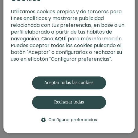
sostengan a largo plazo.
mente
Comentarios en la colección (
8
)
Utilizamos cookies propias y de terceros para
Objetivo
: recuperar ligereza, energía y equilibrio físico y
fines analíticos y mostrarte publicidad
Iniciar Sesión
para ver la conversación
mental desde el autocuidado conscientes
relacionada con tus preferencias, en base a un
Tipo de clases
: yoga dinámico, fitness, meditación, yin
perfil elaborado a partir de tus hábitos de
yoga y nutrición antiinflamatora.
navegación. Clica
AQUÍ
para más información.
Duración
: 3 semanas
Frecuencia
: diaria
Puedes aceptar todas las cookies pulsando el
Nivel
: multinivel
botón "Aceptar" o configurarlas o rechazar su
Estilos
: fit+yoga, viyasa, HIIT, yin yoga y meditación.
uso en el botón "Configurar preferencias".
Aceptar todas las cookies
Rechazar todas
Configurar preferencias