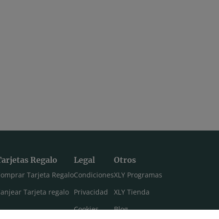
Tarjetas Regalo
Legal
Otros
omprar Tarjeta Regalo
Condiciones
XLY Programas
anjear Tarjeta regalo
Privacidad
XLY Tienda
Cookies
Blog