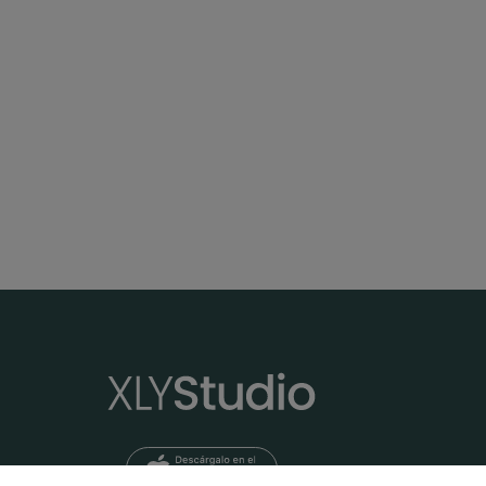
Día 14 | Reto Renueva Yin yoga con Agus
Reto Renu
Día 14 del reto Renueva con Agus.
Clase viny