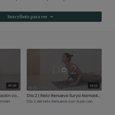
es cortas de 20 minutos y una clase larga semanal
Suscríbete para ver
es cada semana combinando distintos estilos de yoga,
ayama
a, fit+yoga y yin yoga
uave/activa)
10:50
13:53
Día 2 | Reto Renueva Meditación comida atenta con Germán
Día 2 | Reto Renueva Surya Namaskar con Xuan Lan
Germán
Día 2 del reto Renueva con Xuan Lan.