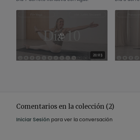
21:03
Día 10 | Reto Renueva Fit+Yoga con Judith
Día 10 del reto Renueva con Judith.
Día 11 del 
Comentarios en la colección (
2
)
Iniciar Sesión
para ver la conversación
37:33