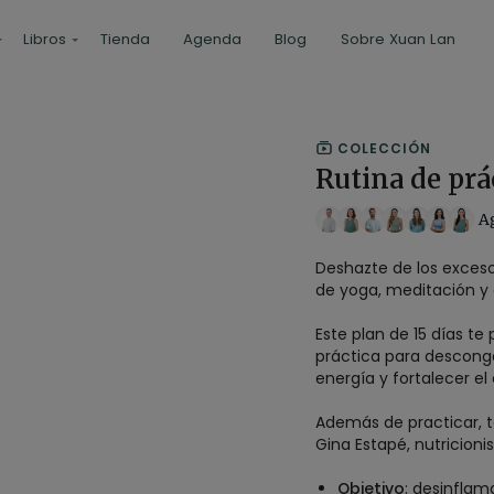
Libros
Tienda
Agenda
Blog
Sobre Xuan Lan
COLECCIÓN
Rutina de prá
A
Deshazte de los exces
de yoga, meditación y 
Este plan de 15 días te
práctica para descong
energía y fortalecer e
Además de practicar, 
Gina Estapé, nutricioni
Objetivo
: desinflam