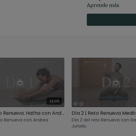
antiinflamatoria
Aprende más
Tipo de clases:
clas
Duración
: 15 días
Frecuencia
: 7 clas
meditación y pran
Nivel
: multinivel
Estilo
: hatha, vinyas
Intensidad
: 2-3 (s
23:06
Día 1 | Reto Renueva. Hatha con Andrea
eto Renueva con Andrea
Día 2 del reto Renueva con 
Jurado.