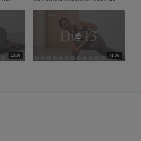
18:15
51:08
Día 12 | Reto Renueva Kundalini con Raquel Mar
Día 13 | Reto Renueva Vinyasa con Xuan Lan
aquel Mar.
Día 13 del reto Renueva con Xuan Lan.