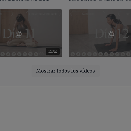
12:34
Día 11 | Reto Renueva Pranayama con Marie
reto Renueva con Marie.
Día 12 del reto Renueva con R
Mostrar todos los vídeos
01:06:12