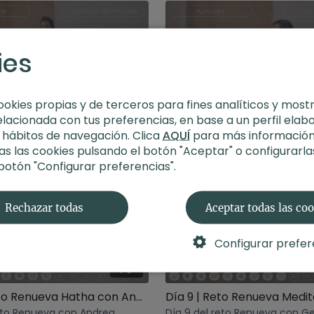
ies
11:08
ookies propias y de terceros para fines analíticos y most
elacionada con tus preferencias, en base a un perfil elab
Día 4 | Reto Renueva Pranayama con Marie
s hábitos de navegación. Clica
AQUÍ
para más información
eto Renueva con Marie.
Día 5 del reto Renueva con Ra
s las cookies pulsando el botón "Aceptar" o configurarla
 botón "Configurar preferencias".
Rechazar todas
Aceptar todas las co
Configurar prefer
17:56
Día 8 | Reto Renueva Hatha con Andrea
eto Renueva con Andrea.
Día 9 del reto Renueva con G