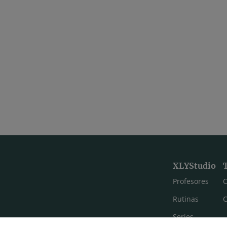
eva Masterclass con Agus
asa yoga 60min con Agus
XLYStudio
Profesores
C
Rutinas
C
Series