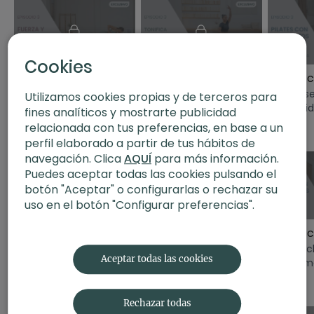
¡Que la disfrutes!
42:16
39:02
Cookies
Fuerza y resistencia | Fuerza con pesas
Tonifica con Barre I Barre cardio
Trabaja la fuerza de la
Clase de barre para
Una clase
Utilizamos cookies propias y de terceros para
mano de Paula
trabajar la resistencia
la movili
fines analíticos y mostrarte publicidad
Butragueño.
cardiovascular
de hombr
relacionada con tus preferencias, en base a un
Semana 4
espalda c
perfil elaborado a partir de tus hábitos de
navegación. Clica
AQUÍ
para más información.
Puedes aceptar todas las cookies pulsando el
botón "Aceptar" o configurarlas o rechazar su
uso en el botón "Configurar preferencias".
34:57
39:04
Fuerza y resistencia | Cardio alta intensidad
Tonifica con Barre I FIT Barre
Mejora tu resistencia
Clase de barre para
En esta c
Aceptar todas las cookies
cardiovascular con esta
incorporar todo lo
trabajam
sesión tabata.
aprendido
cuerpo. 
Recetas
intensida
Rechazar todas
nos propo