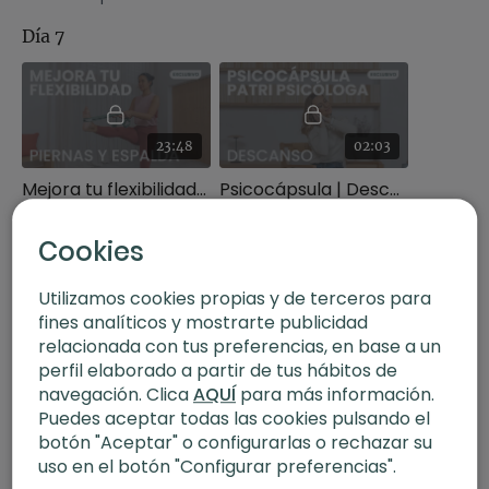
dedicarle atención,
Día 7
estiramiento y amor a
cada parte del cuerpo.
23:48
02:03
Mejora tu flexibilidad de piernas y espalda. Hatha con Xuan Lan
Psicocápsula | Descanso
Aumenta la flexibilidad
de piernas y espalda
Cookies
con esta clase de yoga
Día 8
con Xuan Lan
Utilizamos cookies propias y de terceros para
fines analíticos y mostrarte publicidad
relacionada con tus preferencias, en base a un
perfil elaborado a partir de tus hábitos de
01:01:44
01:55
navegación. Clica
AQUÍ
para más información.
Puedes aceptar todas las cookies pulsando el
Resiliencia. Vinyasa con Agus
Psicocápsula | Exigencia y Humor
botón "Aceptar" o configurarlas o rechazar su
Clase de vinyasa
uso en el botón "Configurar preferencias".
multinivel de 60