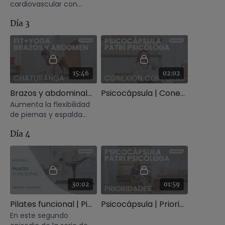
cardiovascular con
Paula Butragueño.
Día 3
15:46
02:02
Brazos y abdominales. FIT+Yoga con Xuan Lan
Psicocápsula | Conexión
Aumenta la flexibilidad
de piernas y espalda
con esta clase de yoga
Día 4
con Xuan Lan.
30:02
01:59
Pilates funcional | Piernas y glúteos
Psicocápsula | Prioridades
En este segundo