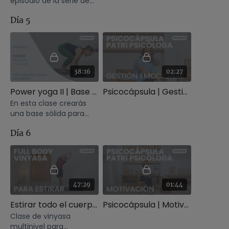
episodio de la serie de
pilates funcional con
Día 5
Kailen Lewis.
38:16
02:27
Power yoga II | Base sólida y equilibrios
Psicocápsula | Gestión de emociones
En esta clase crearás
una base sólida para
realizar equilibrios sobre
Día 6
brazos de manera
segura.
47:29
01:44
Estirar todo el cuerpo. Vinyasa con Agus
Psicocápsula | Motivación
Clase de vinyasa
multinivel para