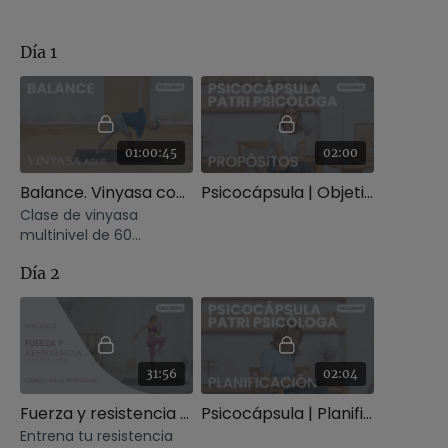
Día 1
01:00:45
02:00
Balance. Vinyasa con Agus
Psicocápsula | Objetivo o propósito
Clase de vinyasa
multinivel de 60
minutos.
Día 2
31:56
02:04
Fuerza y resistencia | Cardio baja intensidad
Psicocápsula | Planificar y organizar
Entrena tu resistencia