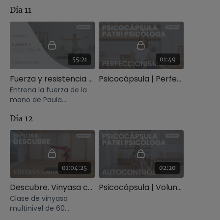
pero efectiva.
Día 11
55:21
01:49
Fuerza y resistencia | Fuerza funcional
Psicocápsula | Perfeccionismo
Entrena la fuerza de la
mano de Paula
Butragueño.
Día 12
01:04:25
02:20
Descubre. Vinyasa con Xuan Lan
Psicocápsula | Voluntad y autocontrol
Clase de vinyasa
multinivel de 60
minutos.