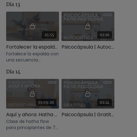
Día 13
25:55
02:16
Fortalecer la espalda. FIT+Yoga con Xuan Lan
Psicocápsula | Autocrítica
Fortalece la espalda con
una secuencia
dinámica de yoga en la
Día 14
que podrás introducir el
uso de muñequeras con
peso
01:09:26
02:14
Aquí y ahora. Hatha flow con Andrea
Psicocápsula | Gratitud
Clase de hatha flow
para principiantes de 70
minutos