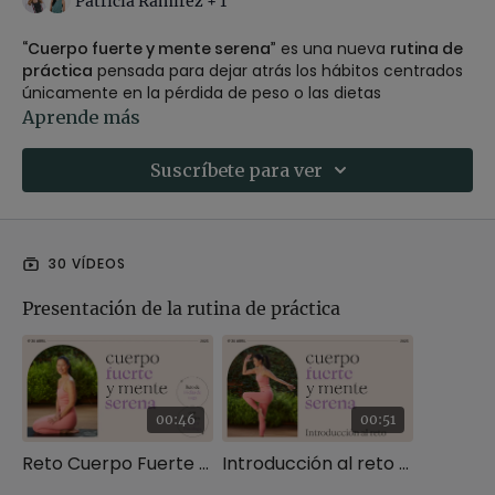
Patricia Ramirez + 1
“Cuerpo fuerte y mente serena”
es una nueva
rutina de
práctica
pensada para dejar atrás los hábitos centrados
únicamente en la pérdida de peso o las dietas
restrictivas. En su lugar, te invitamos a integrar una
Aprende más
combinación de yoga dinámico, pilates y fitness para
construir un cuerpo más fuerte de manera sostenible,
Suscríbete para ver
respetuosa y amable contigo misma, al tiempo que
cultivas una mente en calma y sin presiones.
Contaremos con el acompañamiento de nuestra experta
30 VÍDEOS
Patricia Ramirez, quien te ayudará a reforzar tu
motivación y fortalecer tu fuerza de voluntad desde un
Presentación de la rutina de práctica
enfoque consciente y realista.
💬
Queremos saber de ti
Cuéntanos en los comentarios cómo estás viviendo esta
rutina de práctica
, comparte tus dudas, sensaciones y
00:46
00:51
avances. ¡Tu experiencia también puede inspirar a otras
personas de la comunidad XLYStudio!
Reto Cuerpo Fuerte y Mente Serena
Introducción al reto - Cuerpo Fuerte y Mente Serena