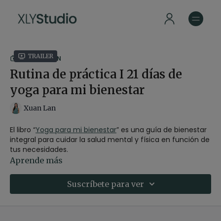
Trailer
COLECCIÓN
Rutina de práctica I 21 días de
yoga para mi bienestar
Xuan Lan
El libro “
Yoga para mi bienestar
” es una guía de bienestar
integral para cuidar la salud mental y física en función de
tus necesidades.
Aprende más
Con esta guía de práctica de 21 días, te proponemos
incorporar las distintas facetas del yoga en tu día a día
Suscríbete para ver
con los 15 vídeos del libro para sentirte bien por dentro y
por fuera.
Nivel
: multinivel
Duración
: 21 días