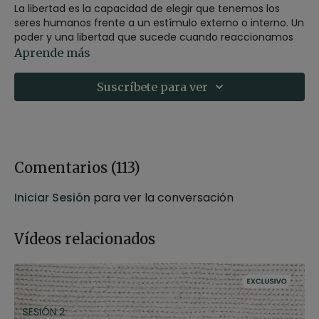
La libertad es la capacidad de elegir que tenemos los
seres humanos frente a un estímulo externo o interno. Un
poder y una libertad que sucede cuando reaccionamos
menos a los acontecimientos y deseos y respondemos a
Aprende más
ellos con mayor sabiduría y consciencia.
Suscríbete para ver
En esta práctica entrenaremos esta libertad y poder
personal que subyace, dentro de cada uno de nosotros,
cuando estamos más atentos y conscientes.
El día de hoy también te recomendamos la clase
Surya
Namaskar con Xuan Lan
en la que practicaremos saludos
Comentarios (
113
)
al sol.
Iniciar Sesión
para ver la conversación
🛍️
¡Recuerda!
En la
Tienda de Xuan Lan
podrás encontrar
el
XLY Yoga Mat
que utiliza Germán durante su práctica.
Vídeos relacionados