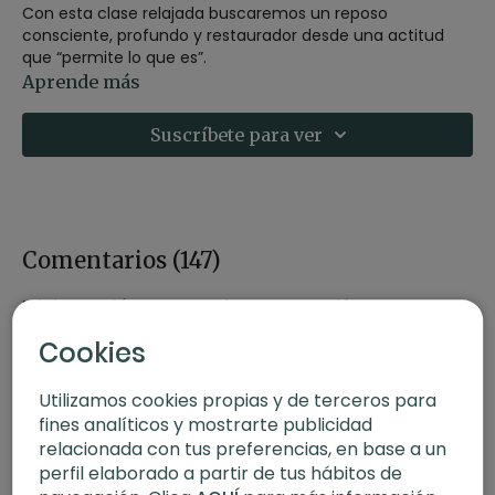
Con esta clase relajada buscaremos un reposo
consciente, profundo y restaurador desde una actitud
que “permite lo que es”.
Aprende más
Estilo:
yin yoga
Profesor:
Agus Burton
Suscríbete para ver
Duración:
37 minutos
Nivel:
multinivel
Intensidad:
1 (pasiva)
Enfoque:
full body
Comentarios (
147
)
Iniciar Sesión
para ver la conversación
Cookies
Utilizamos cookies propias y de terceros para
fines analíticos y mostrarte publicidad
relacionada con tus preferencias, en base a un
perfil elaborado a partir de tus hábitos de