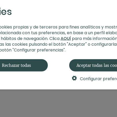
-
Nivel
: Principiantes/mu
ies
-
Intensidad
: 3 (activa
-
Material
: Sin material
-
Enfoque
: Equilibrio y
ookies propias y de terceros para fines analíticos y most
Intención de la clase:
A
elacionada con tus preferencias, en base a un perfil elab
fuerzas y elevar tu au
s hábitos de navegación. Clica
AQUÍ
para más información
s las cookies pulsando el botón "Aceptar" o configurarla
📚 Te recuerdo que es
 botón "Configurar preferencias".
en el que descubrirás 
milenarias de asana, m
Rechazar todas
Aceptar todas las co
📖 Te comparto un
Dic
que has aprendido y pr
donde encontrarás los 
Configurar prefer
No olvides dejar tu co
Nos vemos en la próxi
invertidas.
Namasté