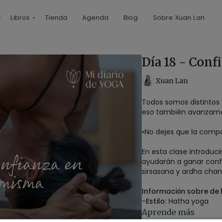
Libros
Tienda
Agenda
Blog
Sobre Xuan Lan
Día 18 - Conf
Xuan Lan
Todos somos distintos
eso también avanzamo
«No dejes que la compa
En esta clase introduc
ayudarán a ganar conf
sirsasana y ardha cha
Información sobre de l
-
Estilo
: Hatha yoga
-
Profesor
: Xuan Lan
Aprende más
-
Duración
: 38 minutos