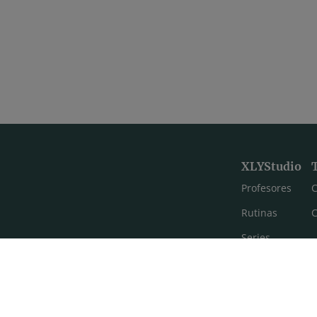
XLYStudio
Profesores
C
Rutinas
C
Series
Estilos de yoga
Meditación
FAQ's