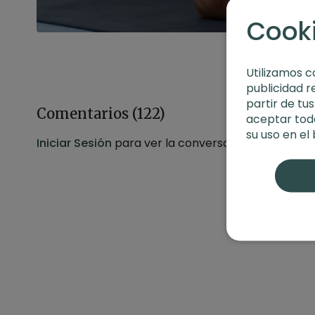
Cook
Utilizamos c
publicidad r
partir de tu
Comentarios (
122
)
aceptar toda
su uso en el
Iniciar Sesión
para ver la conversación