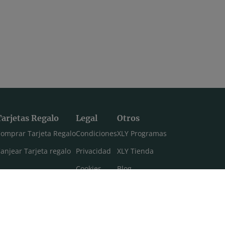
Tarjetas Regalo
Legal
Otros
omprar Tarjeta Regalo
Condiciones
XLY Programas
anjear Tarjeta regalo
Privacidad
XLY Tienda
Cookies
Blog
Aviso legal
Máster 108