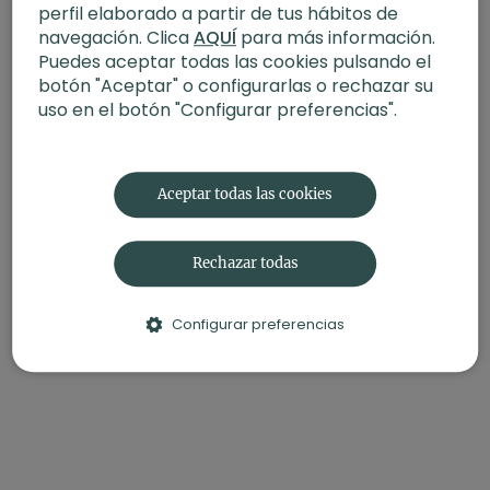
-
Nivel
: Multinivel
perfil elaborado a partir de tus hábitos de
-
Intensidad
: 2 (suave)
navegación. Clica
AQUÍ
para más información.
-
Material
: Manta y bloque
Puedes aceptar todas las cookies pulsando el
-
Enfoque
: Movilidad de articulaciones
botón "Aceptar" o configurarlas o rechazar su
uso en el botón "Configurar preferencias".
Contenido relacionado:
Yin Yoga libera | Todo el cuerpo
Aceptar todas las cookies
Rechazar todas
Configurar preferencias