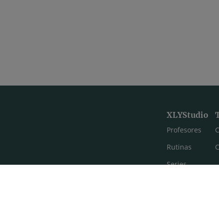
XLYStudio
Profesores
C
Rutinas
C
Series
Estilos de yoga
Meditación
FAQ's