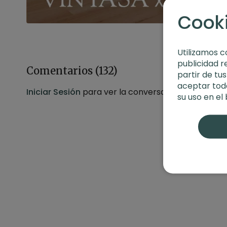
Cook
Utilizamos c
publicidad r
Comentarios (
132
)
partir de tu
aceptar toda
Iniciar Sesión
para ver la conversación
su uso en el