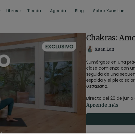
Libros
Tienda
Agenda
Blog
Sobre Xuan Lan
Chakras: Amo
Xuan Lan
Sumérgete en una prá
clase comienza con un
seguida de una secuenci
espalda y el plexo sol
Ustrasana
.
Directo del 20 de junio
Aprende más