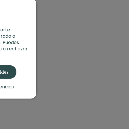
rarte
orado a
. Puedes
s o rechazar
okies
encias