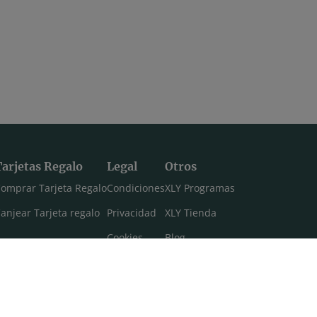
Tarjetas Regalo
Legal
Otros
omprar Tarjeta Regalo
Condiciones
XLY Programas
anjear Tarjeta regalo
Privacidad
XLY Tienda
Cookies
Blog
Aviso legal
Máster 108