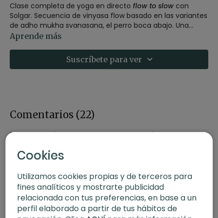
Clase completa de yoga en directo
flow to slow
con
Solgar. Secuencia de vinyasa flow basado en las variantes
de adho mukha svanasana, el perro boca abajo. Una
clase completa con meditación, pranayama, asanas y
Aprende más
relajación.
Directo del 24/09/2020.
Suscríbete para ver
Comentarios (
22
)
Iniciar Sesión
para ver la conversación
Cookies
Utilizamos cookies propias y de terceros para
fines analíticos y mostrarte publicidad
relacionada con tus preferencias, en base a un
perfil elaborado a partir de tus hábitos de