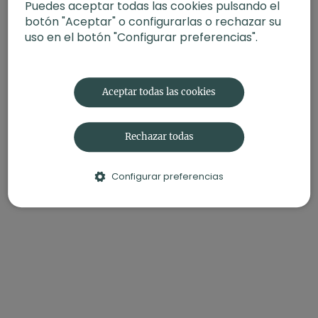
Puedes aceptar todas las cookies pulsando el
Vinyasa con Xuan Lan
botón "Aceptar" o configurarlas o rechazar su
uso en el botón "Configurar preferencias".
🛍️
¡Recuerda!
Podrás encontrar el
XLY Yoga Mat
y el
Maxi
Fular Savasana de fibra reciclada
que está utilizando
Xuan durante la práctica en la
Tienda de Xuan Lan.
Aceptar todas las cookies
Rechazar todas
Configurar preferencias