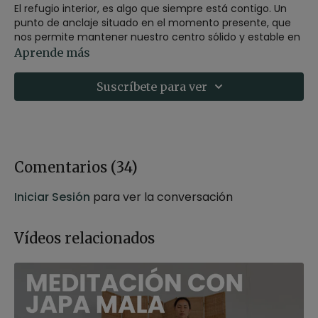
El refugio interior, es algo que siempre está contigo. Un
punto de anclaje situado en el momento presente, que
nos permite mantener nuestro centro sólido y estable en
cualquier condición o situación.
Aprende más
En esta meditación guiada, conectaremos con este para
Suscríbete para ver
acudir a él siempre que sea necesario.
Estilo
: mindfulness
Profesor
: Germán Jurado
Duración
: 21 minutos
Recomendaciones
: Adopta una postura cómoda para
Comentarios (
34
)
la meditación puedes hacerla sentado en una silla o
sobre un cojín.
Iniciar Sesión
para ver la conversación
Vídeos relacionados