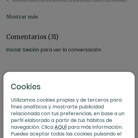
En este vídeo te mostramos cómo funciona
nuestro
Recomendador Interactivo
, la nueva
herramienta de XLYStudio que pone más de 2.000
contenidos de yoga, meditación y bienestar al
Comentarios (
31
)
alcance de tu manos en pocos segundos.
Iniciar Sesión
para ver la conversación
🌟
Ventajas de nuestro Recomendador
Personalización al instante: pide lo que necesitas
(flexibilidad, energía, relajación…)
Más de 2.000 vídeos, desde iniciación hasta
Cookies
niveles expertos
Disponible desde tu ordenador para una
Utilizamos cookies propias y de terceros para
experiencia óptima
fines analíticos y mostrarte publicidad
Interacción continua por si quieres afinar aún
relacionada con tus preferencias, en base a un
más tu búsqueda
perfil elaborado a partir de tus hábitos de
Encuentra la clase perfecta y añádela a tu
navegación. Clica
AQUÍ
para más información.
calendario
Puedes aceptar todas las cookies pulsando el