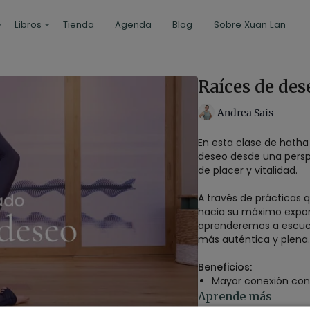
Libros
Tienda
Agenda
Blog
Sobre Xuan Lan
Raíces de des
Andrea Sais
En esta clase de hath
deseo desde una persp
de placer y vitalidad.
A través de prácticas 
hacia su máximo expon
aprenderemos a escuch
más auténtica y plena.
Beneficios:
Mayor conexión con 
Apertura y expansión
Aprende más
Escucha intuitiva y 