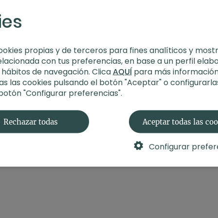
ies
-
Estilo
: Hatha
-
Profesor
: Andrea Sais
-
Duración
: 61 minutos
-
Nivel
: Intermedio-av
ookies propias y de terceros para fines analíticos y most
-
Intensidad
: 3-4
elacionada con tus preferencias, en base a un perfil elab
-
Material
: Esterilla y 
s hábitos de navegación. Clica
AQUÍ
para más información
-
Enfoque
: Conexión c
s las cookies pulsando el botón "Aceptar" o configurarla
-
Propósito
: Deseo y d
 botón "Configurar preferencias".
-
Fecha
: 11 de febrero 
Contenido relacionad
Rechazar todas
Aceptar todas las co
Configurar prefer