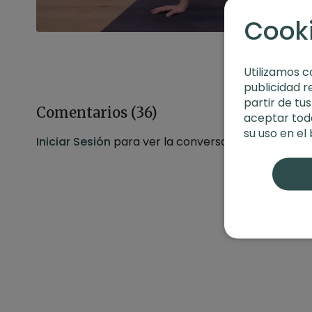
Cook
Utilizamos c
publicidad r
partir de tu
Comentarios (
36
)
aceptar toda
su uso en el
Iniciar Sesión
para ver la conversación