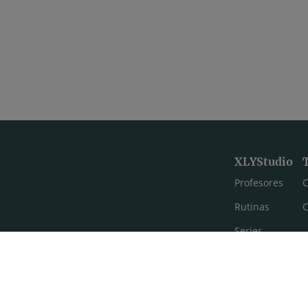
XLYStudio
Profesores
C
Rutinas
C
Series
Estilos de yoga
Meditación
FAQ's