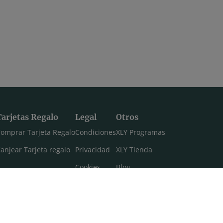
Tarjetas Regalo
Legal
Otros
omprar Tarjeta Regalo
Condiciones
XLY Programas
anjear Tarjeta regalo
Privacidad
XLY Tienda
Cookies
Blog
Aviso legal
Máster 108