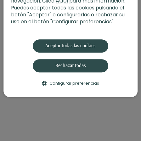
navegación. Clica
AQUÍ
para más información.
Chafar ligeramente las frambuesas con un tenedor.
Puedes aceptar todas las cookies pulsando el
Servir el púding de chia en boles individuales y
añadir las frambuesas trituradas por encima.
botón "Aceptar" o configurarlas o rechazar su
uso en el botón "Configurar preferencias".
Aceptar todas las cookies
Rechazar todas
Configurar preferencias